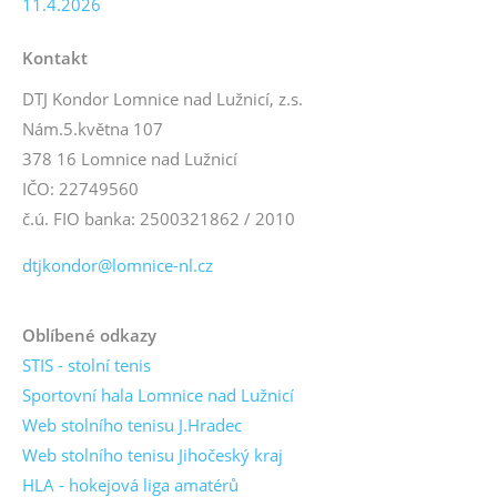
11.4.2026
Kontakt
DTJ Kondor Lomnice nad Lužnicí, z.s.
Nám.5.května 107
378 16 Lomnice nad Lužnicí
IČO: 22749560
č.ú. FIO banka: 2500321862 / 2010
dtjkondor@lomnice-nl.cz
Oblíbené odkazy
STIS - stolní tenis
Sportovní hala Lomnice nad Lužnicí
Web stolního tenisu J.Hradec
Web stolního tenisu Jihočeský kraj
HLA - hokejová liga amatérů