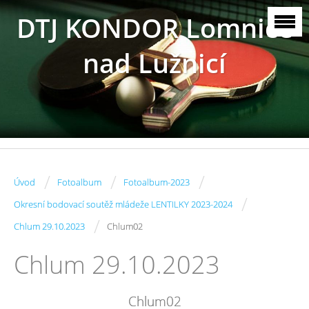
DTJ KONDOR Lomnice
nad Lužnicí
/
/
/
Úvod
Fotoalbum
Fotoalbum-2023
/
Okresní bodovací soutěž mládeže LENTILKY 2023-2024
/
Chlum 29.10.2023
Chlum02
Chlum 29.10.2023
Chlum02