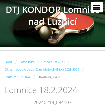
DTJ KONDOR Lomnice
nad Lužnicí
/
/
/
Úvod
Fotoalbum
Fotoalbum-2023
/
Okresní bodovací soutěž mládeže LENTILKY 2023-2024
/
Lomnice 18.2.2024
20240218_084507
Lomnice 18.2.2024
20240218_084507