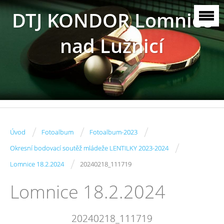
DTJ KONDOR Lomnice
nad Lužnicí
/
/
/
Úvod
Fotoalbum
Fotoalbum-2023
/
Okresní bodovací soutěž mládeže LENTILKY 2023-2024
/
Lomnice 18.2.2024
20240218_111719
Lomnice 18.2.2024
20240218_111719