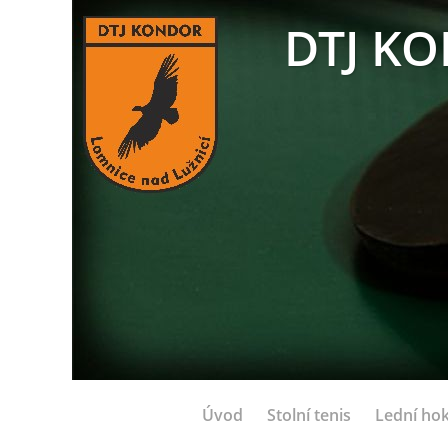
DTJ KO
Úvod
Stolní tenis
Lední hok