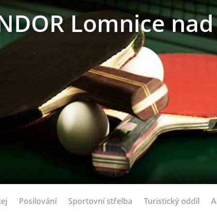
NDOR Lomnice nad 
ej
Posilování
Sportovní střelba
Turistický oddíl
A