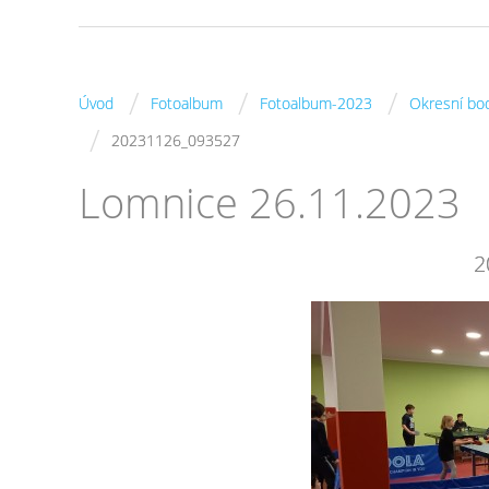
/
/
/
Úvod
Fotoalbum
Fotoalbum-2023
Okresní bo
/
20231126_093527
Lomnice 26.11.2023
2