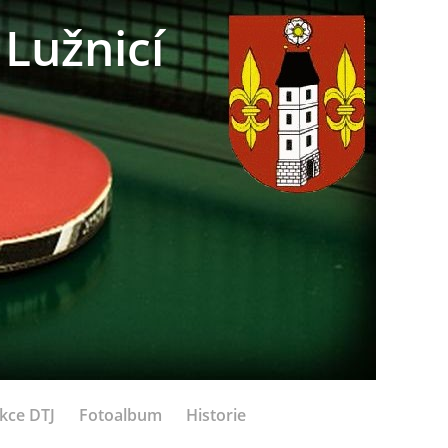
Lužnicí
kce DTJ
Fotoalbum
Historie