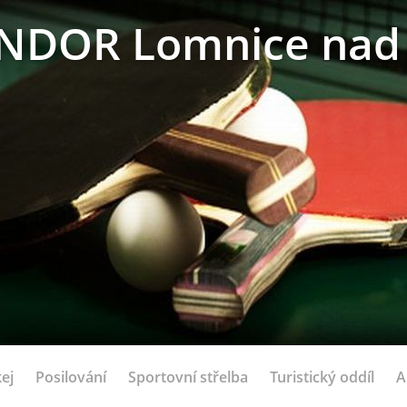
NDOR Lomnice nad 
ej
Posilování
Sportovní střelba
Turistický oddíl
A