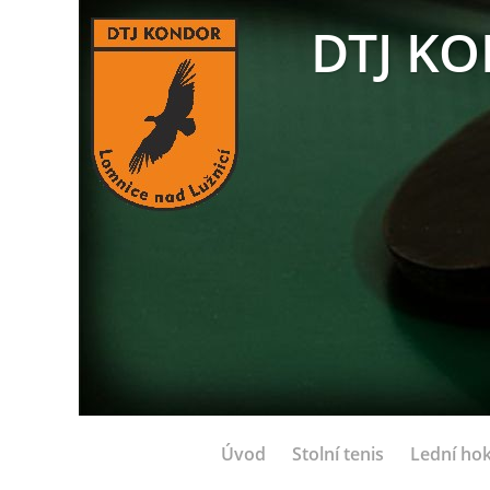
DTJ KO
Úvod
Stolní tenis
Lední hok