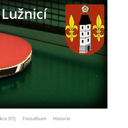
Lužnicí
kce DTJ
Fotoalbum
Historie