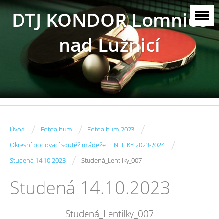
DTJ KONDOR Lomnice
nad Lužnicí
/
/
/
Úvod
Fotoalbum
Fotoalbum-2023
/
Okresní bodovací soutěž mládeže LENTILKY 2023-2024
/
Studená 14.10.2023
Studená_Lentilky_007
Studená 14.10.2023
Studená_Lentilky_007