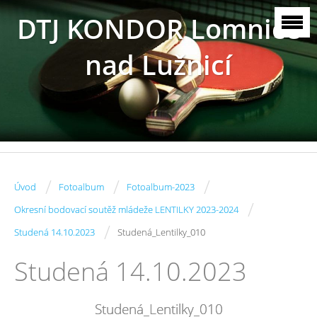
DTJ KONDOR Lomnice
nad Lužnicí
/
/
/
Úvod
Fotoalbum
Fotoalbum-2023
/
Okresní bodovací soutěž mládeže LENTILKY 2023-2024
/
Studená 14.10.2023
Studená_Lentilky_010
Studená 14.10.2023
Studená_Lentilky_010