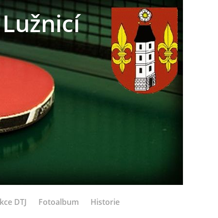
Lužnicí
kce DTJ
Fotoalbum
Historie