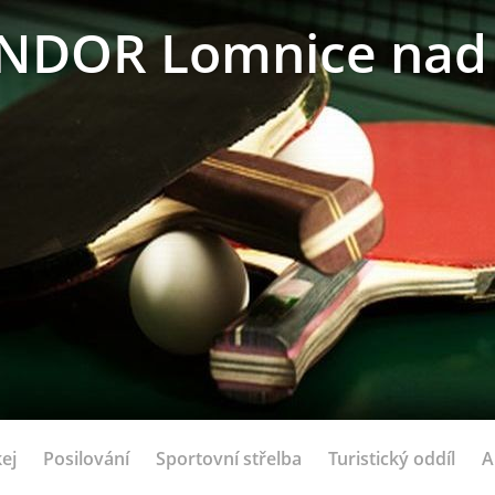
NDOR Lomnice nad 
ej
Posilování
Sportovní střelba
Turistický oddíl
A