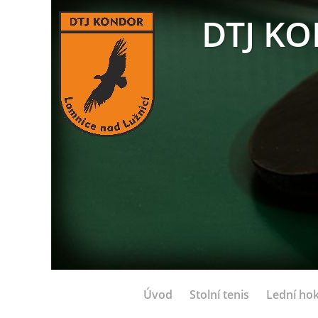
DTJ KO
Úvod
Stolní tenis
Lední hok