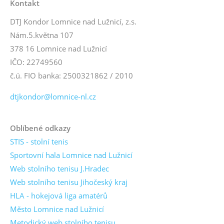
Kontakt
DTJ Kondor Lomnice nad Lužnicí, z.s.
Nám.5.května 107
378 16 Lomnice nad Lužnicí
IČO: 22749560
č.ú. FIO banka: 2500321862 / 2010
dtjkondor@lomnice-nl.cz
Oblíbené odkazy
STIS - stolní tenis
Sportovní hala Lomnice nad Lužnicí
Web stolního tenisu J.Hradec
Web stolního tenisu Jihočeský kraj
HLA - hokejová liga amatérů
Město Lomnice nad Lužnicí
Metodický web stolního tenisu