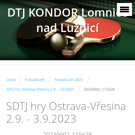
DTJ KONDOR Lomnice
nad Lužnicí
/
/
/
Úvod
Fotoalbum
Fotoalbum-2023
/
SDTJ hry Ostrava-Vřesina 2.9. - 3.9.2023
20230902_115628
SDTJ hry Ostrava-Vřesina
2.9. - 3.9.2023
20230902_115628