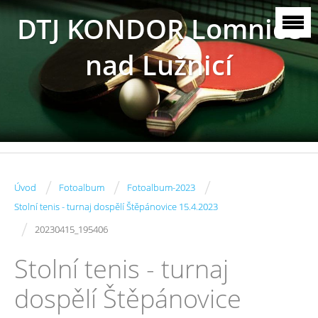
DTJ KONDOR Lomnice
nad Lužnicí
/
/
/
Úvod
Fotoalbum
Fotoalbum-2023
Stolní tenis - turnaj dospělí Štěpánovice 15.4.2023
/
20230415_195406
Stolní tenis - turnaj
dospělí Štěpánovice