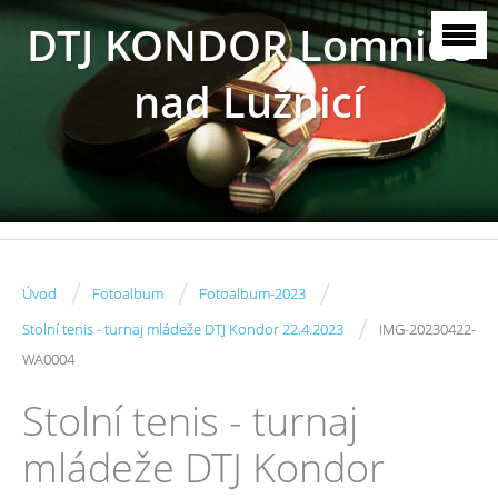
DTJ KONDOR Lomnice
nad Lužnicí
/
/
/
Úvod
Fotoalbum
Fotoalbum-2023
/
Stolní tenis - turnaj mládeže DTJ Kondor 22.4.2023
IMG-20230422-
WA0004
Stolní tenis - turnaj
mládeže DTJ Kondor