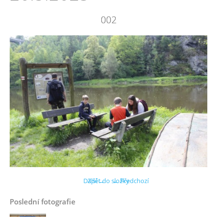
002
Další →
Zpět do složky
← Předchozí
Poslední fotografie