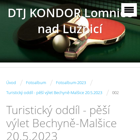
DTJ KONDOR Lomnice
nad Lužnicí
/
/
/
Úvod
Fotoalbum
Fotoalbum-2023
/
Turistický oddíl - pěší výlet Bechyně-Malšice 20.5.2023
002
Turistický oddíl - pěší
výlet Bechyně-Malšice
20.5.2023