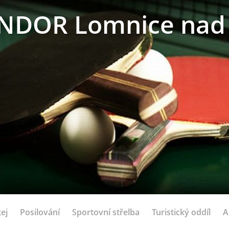
NDOR Lomnice nad 
ej
Posilování
Sportovní střelba
Turistický oddíl
A