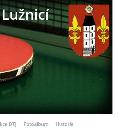
Lužnicí
kce DTJ
Fotoalbum
Historie