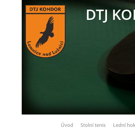
DTJ KO
Úvod
Stolní tenis
Lední hok