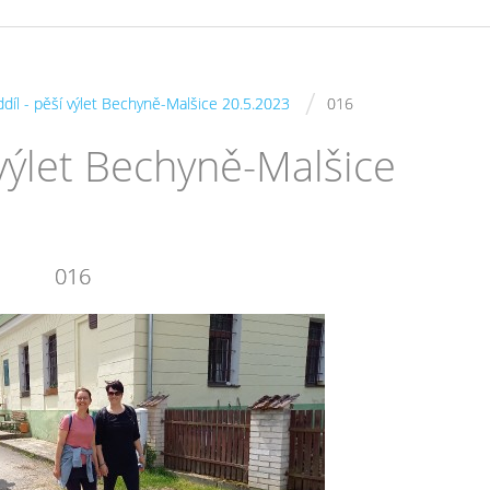
/
oddíl - pěší výlet Bechyně-Malšice 20.5.2023
016
í výlet Bechyně-Malšice
016