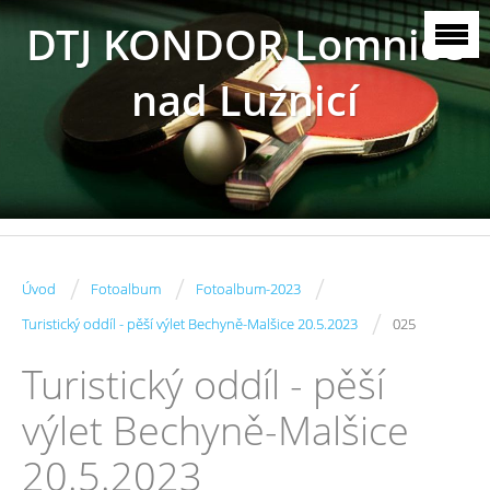
DTJ KONDOR Lomnice
nad Lužnicí
/
/
/
Úvod
Fotoalbum
Fotoalbum-2023
/
Turistický oddíl - pěší výlet Bechyně-Malšice 20.5.2023
025
Turistický oddíl - pěší
výlet Bechyně-Malšice
20.5.2023