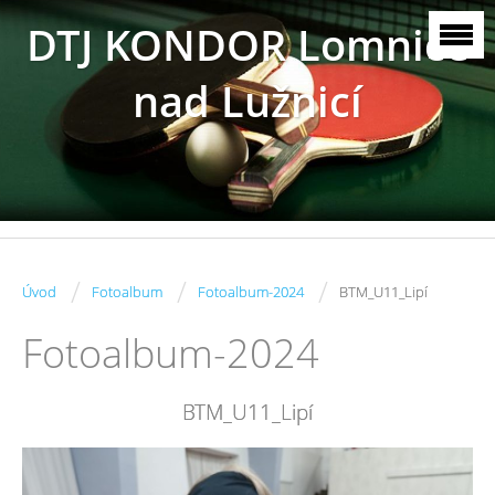
DTJ KONDOR Lomnice
nad Lužnicí
/
/
/
Úvod
Fotoalbum
Fotoalbum-2024
BTM_U11_Lipí
Fotoalbum-2024
BTM_U11_Lipí