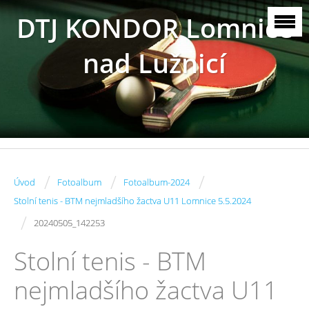
DTJ KONDOR Lomnice
nad Lužnicí
/
/
/
Úvod
Fotoalbum
Fotoalbum-2024
Stolní tenis - BTM nejmladšího žactva U11 Lomnice 5.5.2024
/
20240505_142253
Stolní tenis - BTM
nejmladšího žactva U11