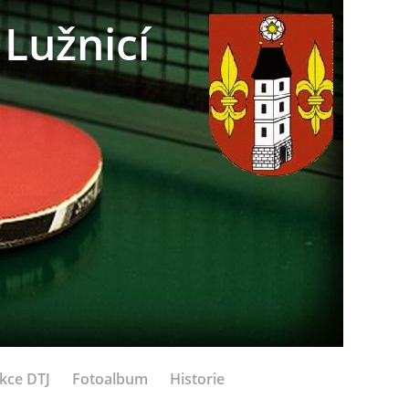
Lužnicí
kce DTJ
Fotoalbum
Historie