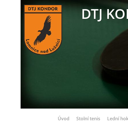
DTJ KO
Úvod
Stolní tenis
Lední hok