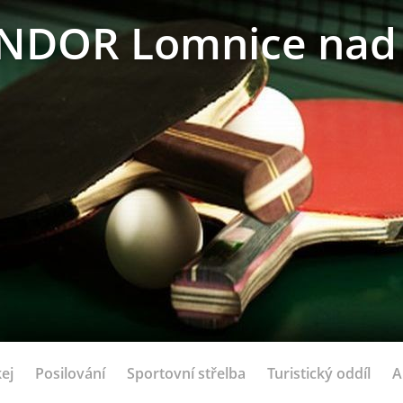
NDOR Lomnice nad 
ej
Posilování
Sportovní střelba
Turistický oddíl
A