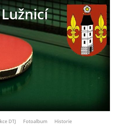
Lužnicí
kce DTJ
Fotoalbum
Historie