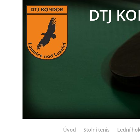
DTJ KO
Úvod
Stolní tenis
Lední hok