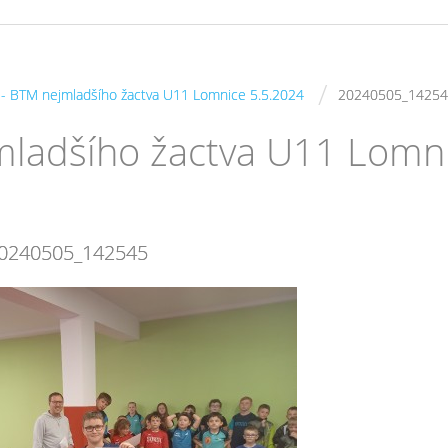
/
s - BTM nejmladšího žactva U11 Lomnice 5.5.2024
20240505_1425
jmladšího žactva U11 Lomn
0240505_142545