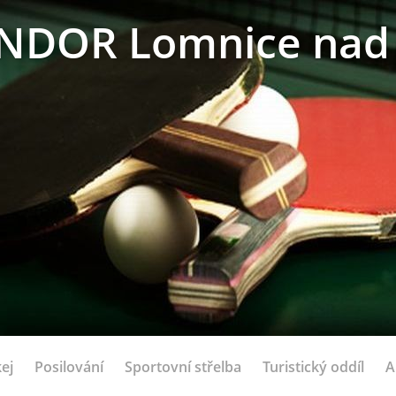
NDOR Lomnice nad 
ej
Posilování
Sportovní střelba
Turistický oddíl
A