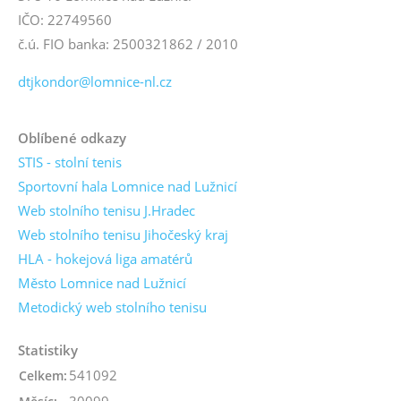
IČO: 22749560
č.ú. FIO banka: 2500321862 / 2010
dtjkondor@lomnice-nl.cz
Oblíbené odkazy
STIS - stolní tenis
Sportovní hala Lomnice nad Lužnicí
Web stolního tenisu J.Hradec
Web stolního tenisu Jihočeský kraj
HLA - hokejová liga amatérů
Město Lomnice nad Lužnicí
Metodický web stolního tenisu
Statistiky
541092
Celkem:
30099