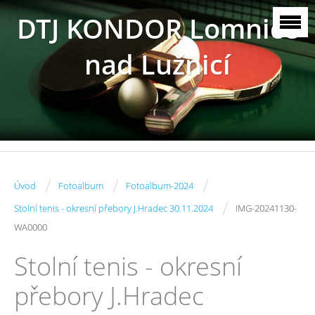
DTJ KONDOR Lomnice
nad Lužnicí
/
/
/
Úvod
Fotoalbum
Fotoalbum-2024
/
Stolní tenis - okresní přebory J.Hradec 30.11.2024
IMG-20241130-
WA0000
Stolní tenis - okresní
přebory J.Hradec