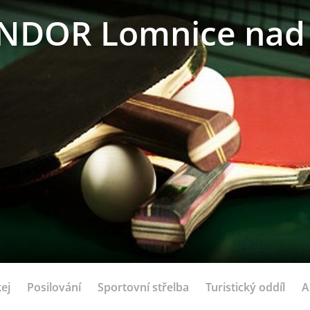
NDOR Lomnice nad 
ej
Posilování
Sportovní střelba
Turistický oddíl
A