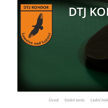
DTJ KO
Úvod
Stolní tenis
Lední hok