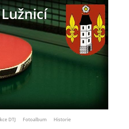
Lužnicí
kce DTJ
Fotoalbum
Historie