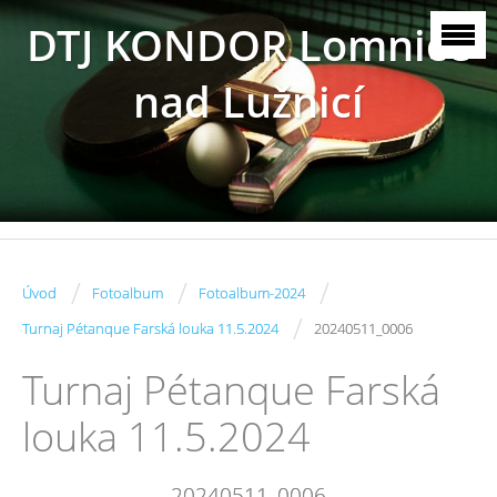
DTJ KONDOR Lomnice
nad Lužnicí
/
/
/
Úvod
Fotoalbum
Fotoalbum-2024
/
Turnaj Pétanque Farská louka 11.5.2024
20240511_0006
Turnaj Pétanque Farská
louka 11.5.2024
20240511_0006