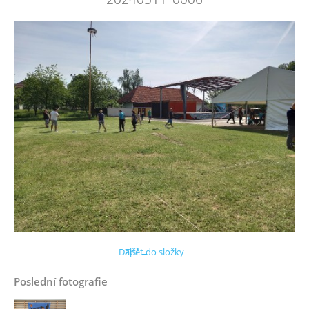
Další →
Zpět do složky
Poslední fotografie