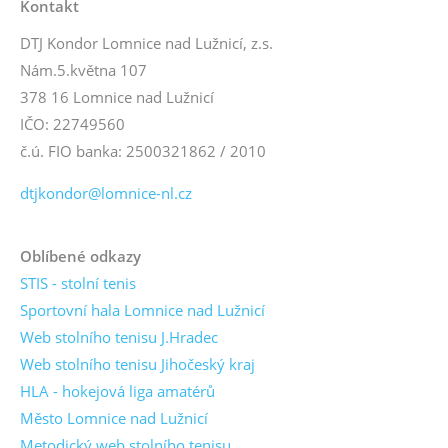
Kontakt
DTJ Kondor Lomnice nad Lužnicí, z.s.
Nám.5.května 107
378 16 Lomnice nad Lužnicí
IČO: 22749560
č.ú. FIO banka: 2500321862 / 2010
dtjkondor@lomnice-nl.cz
Oblíbené odkazy
STIS - stolní tenis
Sportovní hala Lomnice nad Lužnicí
Web stolního tenisu J.Hradec
Web stolního tenisu Jihočeský kraj
HLA - hokejová liga amatérů
Město Lomnice nad Lužnicí
Metodický web stolního tenisu