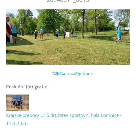
Další →
Zpět do složky
← Předchozí
Poslední fotografie
Krajské přebory U15 družstev sportovní hala Lomnice -
11.4.2026