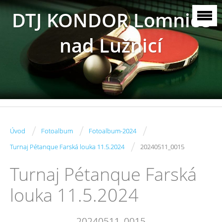
DTJ KONDOR Lomnice
nad Lužnicí
/
/
/
Úvod
Fotoalbum
Fotoalbum-2024
/
Turnaj Pétanque Farská louka 11.5.2024
20240511_0015
Turnaj Pétanque Farská
louka 11.5.2024
20240511_0015