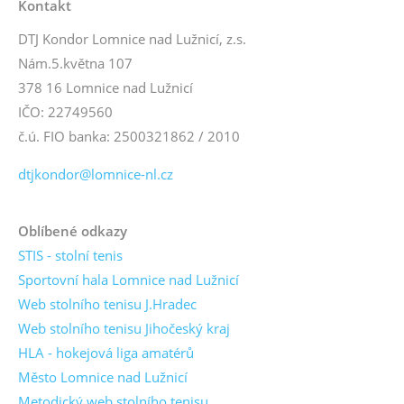
Kontakt
DTJ Kondor Lomnice nad Lužnicí, z.s.
Nám.5.května 107
378 16 Lomnice nad Lužnicí
IČO: 22749560
č.ú. FIO banka: 2500321862 / 2010
dtjkondor@lomnice-nl.cz
Oblíbené odkazy
STIS - stolní tenis
Sportovní hala Lomnice nad Lužnicí
Web stolního tenisu J.Hradec
Web stolního tenisu Jihočeský kraj
HLA - hokejová liga amatérů
Město Lomnice nad Lužnicí
Metodický web stolního tenisu