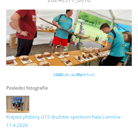
Další →
Zpět do složky
← Předchozí
Poslední fotografie
Krajské přebory U15 družstev sportovní hala Lomnice -
11.4.2026