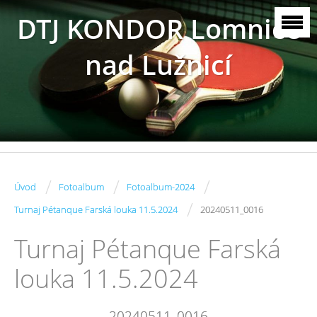
DTJ KONDOR Lomnice
nad Lužnicí
/
/
/
Úvod
Fotoalbum
Fotoalbum-2024
/
Turnaj Pétanque Farská louka 11.5.2024
20240511_0016
Turnaj Pétanque Farská
louka 11.5.2024
20240511_0016