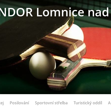
NDOR Lomnice nad 
ej
Posilování
Sportovní střelba
Turistický oddíl
A