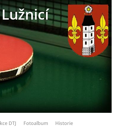
Lužnicí
kce DTJ
Fotoalbum
Historie