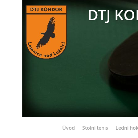
DTJ KO
Úvod
Stolní tenis
Lední hok