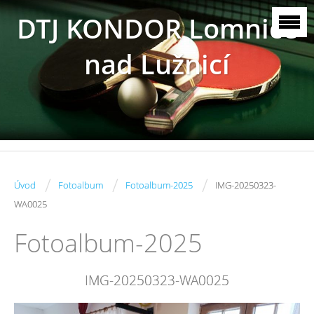
DTJ KONDOR Lomnice
nad Lužnicí
/
/
/
Úvod
Fotoalbum
Fotoalbum-2025
IMG-20250323-
WA0025
Fotoalbum-2025
IMG-20250323-WA0025