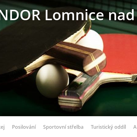
NDOR Lomnice nad 
ej
Posilování
Sportovní střelba
Turistický oddíl
A