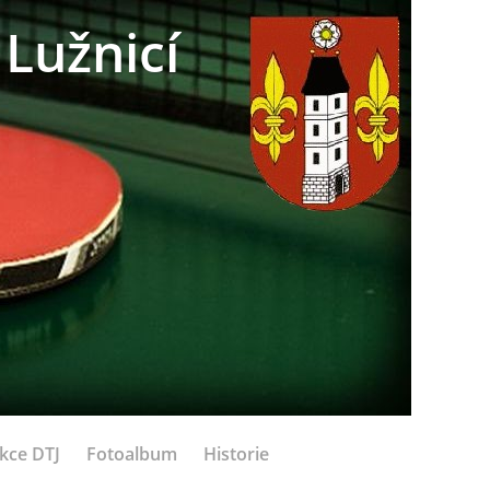
Lužnicí
kce DTJ
Fotoalbum
Historie