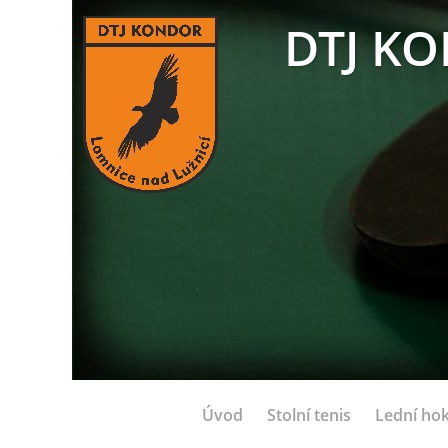
DTJ KO
Úvod
Stolní tenis
Lední hok