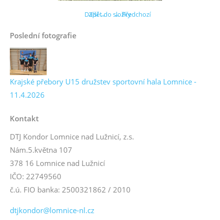
Další →
Zpět do složky
← Předchozí
Poslední fotografie
Krajské přebory U15 družstev sportovní hala Lomnice -
11.4.2026
Kontakt
DTJ Kondor Lomnice nad Lužnicí, z.s.
Nám.5.května 107
378 16 Lomnice nad Lužnicí
IČO: 22749560
č.ú. FIO banka: 2500321862 / 2010
dtjkondor@lomnice-nl.cz