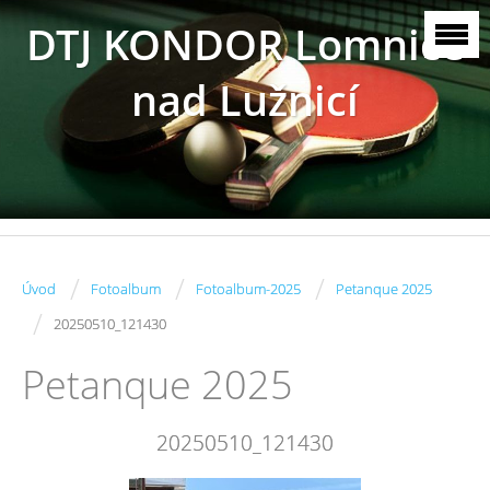
DTJ KONDOR Lomnice
nad Lužnicí
/
/
/
Úvod
Fotoalbum
Fotoalbum-2025
Petanque 2025
/
20250510_121430
Petanque 2025
20250510_121430