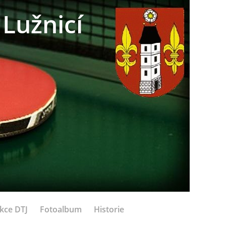
Lužnicí
kce DTJ
Fotoalbum
Historie