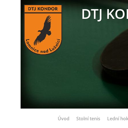
DTJ KO
Úvod
Stolní tenis
Lední hok