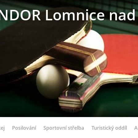
NDOR Lomnice nad 
ej
Posilování
Sportovní střelba
Turistický oddíl
A