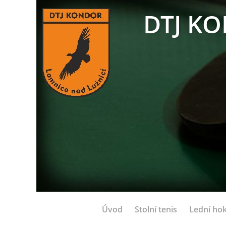
DTJ KO
Úvod
Stolní tenis
Lední hok