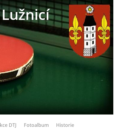
Lužnicí
kce DTJ
Fotoalbum
Historie