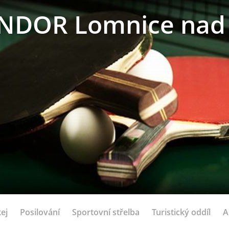
NDOR Lomnice nad 
ej
Posilování
Sportovní střelba
Turistický oddíl
A