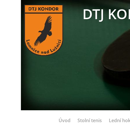
DTJ KO
Úvod
Stolní tenis
Lední hok