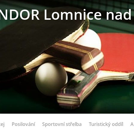
NDOR Lomnice nad 
ej
Posilování
Sportovní střelba
Turistický oddíl
A