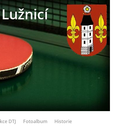
Lužnicí
kce DTJ
Fotoalbum
Historie