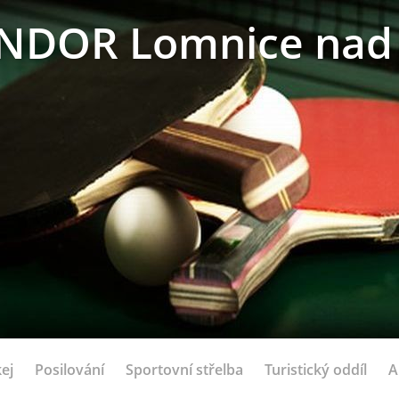
NDOR Lomnice nad 
ej
Posilování
Sportovní střelba
Turistický oddíl
A