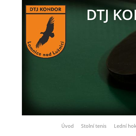
DTJ KO
Úvod
Stolní tenis
Lední hok