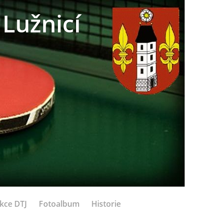
Lužnicí
kce DTJ
Fotoalbum
Historie