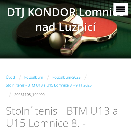
DTJ KONDOR Lomnice
nad Lužnicí
/
/
/
Úvod
Fotoalbum
Fotoalbum-2025
Stolní tenis - BTM U13 a U15 Lomnice 8. - 9.11.2025
/
20251108_144400
Stolní tenis - BTM U13 a
U15 Lomnice 8. -