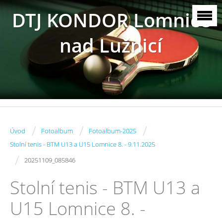
DTJ KONDOR Lomnice
nad Lužnicí
/
/
/
Úvod
Fotoalbum
Fotoalbum-2025
Stolní tenis - BTM U13 a U15 Lomnice 8. - 9.11.2025
/
20251109_085846
Stolní tenis - BTM U13 a
U15 Lomnice 8. -