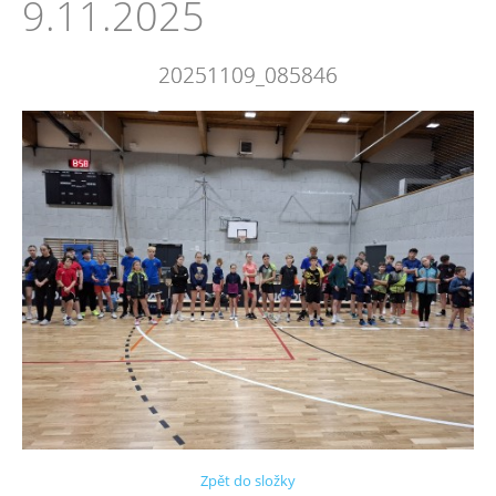
9.11.2025
20251109_085846
Zpět do složky