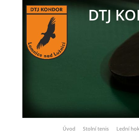
DTJ KO
Úvod
Stolní tenis
Lední hok