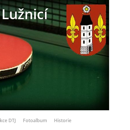
Lužnicí
kce DTJ
Fotoalbum
Historie