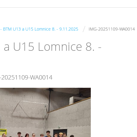
/
s - BTM U13 a U15 Lomnice 8. - 9.11.2025
IMG-20251109-WA0014
3 a U15 Lomnice 8. -
-20251109-WA0014