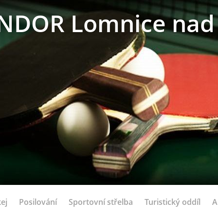
NDOR Lomnice nad 
ej
Posilování
Sportovní střelba
Turistický oddíl
A