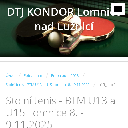
DTJ KONDOR Lomnice
nad Lužnicí
/
/
/
Úvod
Fotoalbum
Fotoalbum-2025
/
Stolní tenis - BTM U13 a U15 Lomnice 8. - 9.11.2025
u13_foto4
Stolní tenis - BTM U13 a
U15 Lomnice 8. -
9.11.2025