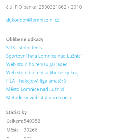
č.ú. FIO banka: 2500321862 / 2010
dtjkondor@lomnice-nl.cz
Oblíbené odkazy
STIS - stolní tenis
Sportovní hala Lomnice nad Lužnicí
Web stolního tenisu J.Hradec
Web stolního tenisu Jihočeský kraj
HLA - hokejová liga amatérů
Město Lomnice nad Lužnicí
Metodický web stolního tenisu
Statistiky
540352
Celkem:
30266
Měsíc: