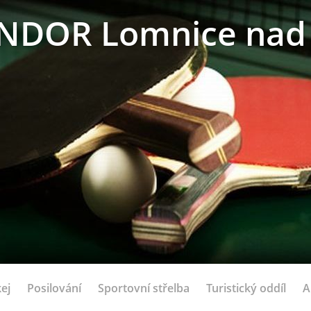
NDOR Lomnice nad 
ej
Posilování
Sportovní střelba
Turistický oddíl
A