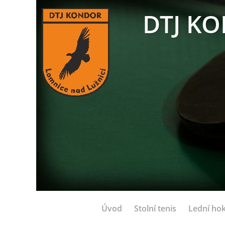
DTJ KO
Úvod
Stolní tenis
Lední hok