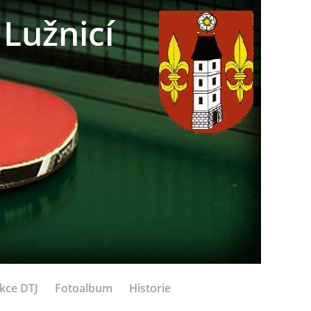
Lužnicí
kce DTJ
Fotoalbum
Historie