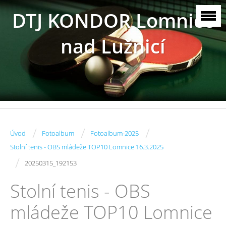
DTJ KONDOR Lomnice
nad Lužnicí
/
/
/
Úvod
Fotoalbum
Fotoalbum-2025
Stolní tenis - OBS mládeže TOP10 Lomnice 16.3.2025
/
20250315_192153
Stolní tenis - OBS
mládeže TOP10 Lomnice