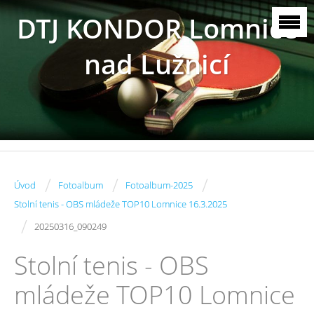
DTJ KONDOR Lomnice
nad Lužnicí
/
/
/
Úvod
Fotoalbum
Fotoalbum-2025
Stolní tenis - OBS mládeže TOP10 Lomnice 16.3.2025
/
20250316_090249
Stolní tenis - OBS
mládeže TOP10 Lomnice