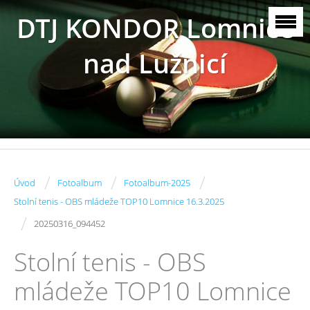
DTJ KONDOR Lomnice
nad Lužnicí
/
/
/
Úvod
Fotoalbum
Fotoalbum-2025
Stolní tenis - OBS mládeže TOP10 Lomnice 16.3.2025
/
20250316_094452
Stolní tenis - OBS
mládeže TOP10 Lomnice