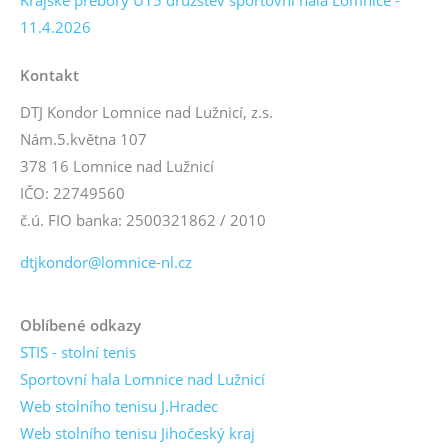
Krajské přebory U15 družstev sportovní hala Lomnice -
11.4.2026
Kontakt
DTJ Kondor Lomnice nad Lužnicí, z.s.
Nám.5.května 107
378 16 Lomnice nad Lužnicí
IČO: 22749560
č.ú. FIO banka: 2500321862 / 2010
dtjkondor@lomnice-nl.cz
Oblíbené odkazy
STIS - stolní tenis
Sportovní hala Lomnice nad Lužnicí
Web stolního tenisu J.Hradec
Web stolního tenisu Jihočeský kraj