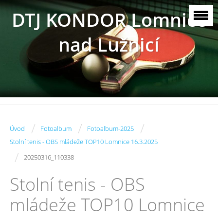
DTJ KONDOR Lomnice
nad Lužnicí
/
/
/
Úvod
Fotoalbum
Fotoalbum-2025
Stolní tenis - OBS mládeže TOP10 Lomnice 16.3.2025
/
20250316_110338
Stolní tenis - OBS
mládeže TOP10 Lomnice