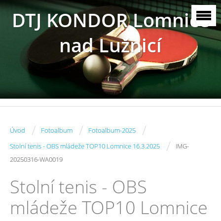
DTJ KONDOR Lomnice
nad Lužnicí
/
/
/
Úvod
Fotoalbum
Fotoalbum-2025
/
Stolní tenis - OBS mládeže TOP10 Lomnice 16.3.2025
IMG-
20250316-WA0019
Stolní tenis - OBS
mládeže TOP10 Lomnice