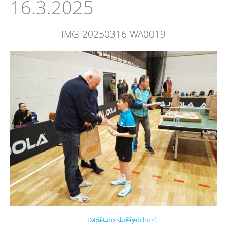
16.3.2025
IMG-20250316-WA0019
Další →
Zpět do složky
← Předchozí