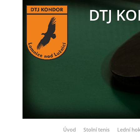
DTJ KO
Úvod
Stolní tenis
Lední hok