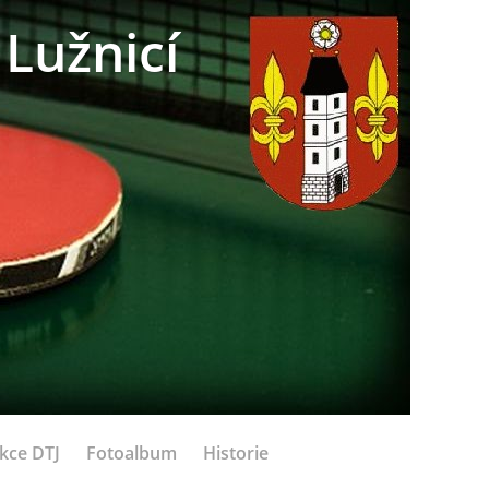
Lužnicí
kce DTJ
Fotoalbum
Historie