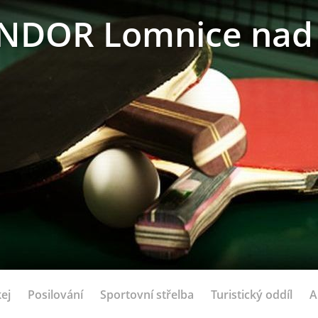
NDOR Lomnice nad 
ej
Posilování
Sportovní střelba
Turistický oddíl
A