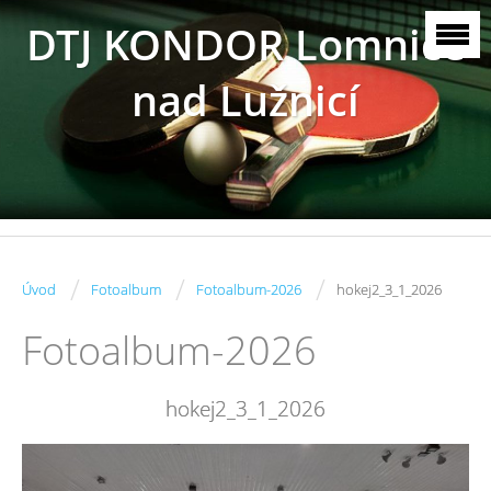
DTJ KONDOR Lomnice
nad Lužnicí
/
/
/
Úvod
Fotoalbum
Fotoalbum-2026
hokej2_3_1_2026
Fotoalbum-2026
hokej2_3_1_2026