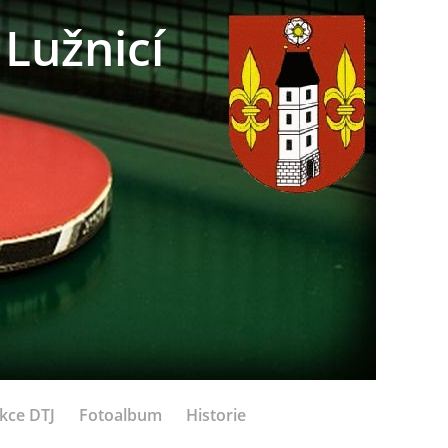
Lužnicí
kce DTJ
Fotoalbum
Historie