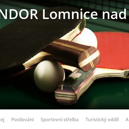
NDOR Lomnice nad 
ej
Posilování
Sportovní střelba
Turistický oddíl
A