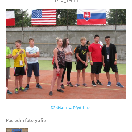
Další →
Zpět do složky
← Předchozí
Poslední fotografie