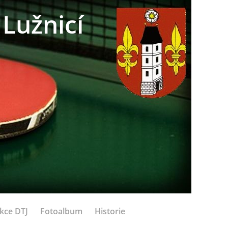
Lužnicí
kce DTJ
Fotoalbum
Historie