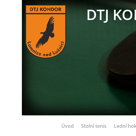
DTJ KO
Úvod
Stolní tenis
Lední hok