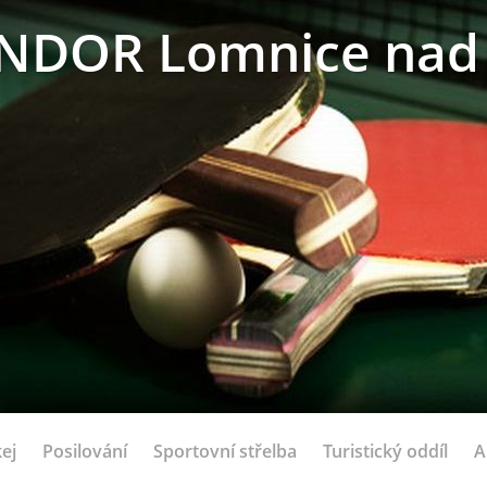
NDOR Lomnice nad 
ej
Posilování
Sportovní střelba
Turistický oddíl
A