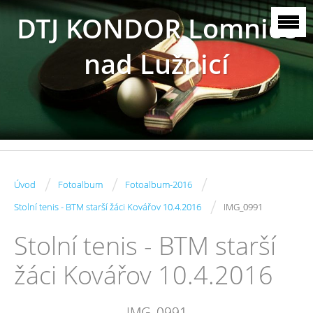
DTJ KONDOR Lomnice
nad Lužnicí
/
/
/
Úvod
Fotoalbum
Fotoalbum-2016
/
Stolní tenis - BTM starší žáci Kovářov 10.4.2016
IMG_0991
Stolní tenis - BTM starší
žáci Kovářov 10.4.2016
IMG_0991