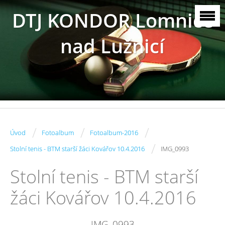
DTJ KONDOR Lomnice
nad Lužnicí
/
/
/
Úvod
Fotoalbum
Fotoalbum-2016
/
Stolní tenis - BTM starší žáci Kovářov 10.4.2016
IMG_0993
Stolní tenis - BTM starší
žáci Kovářov 10.4.2016
IMG_0993