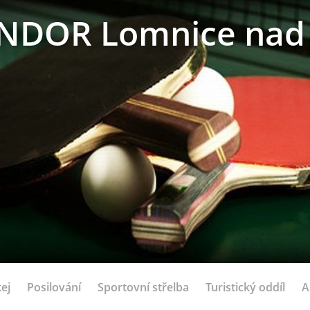
NDOR Lomnice nad 
ej
Posilování
Sportovní střelba
Turistický oddíl
A