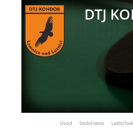
DTJ KO
Úvod
Stolní tenis
Lední hok