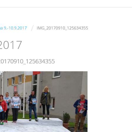
/
ha 9.-10.9.2017
IMG_20170910_125634355
.2017
20170910_125634355