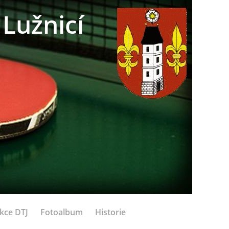
Lužnicí
kce DTJ
Fotoalbum
Historie